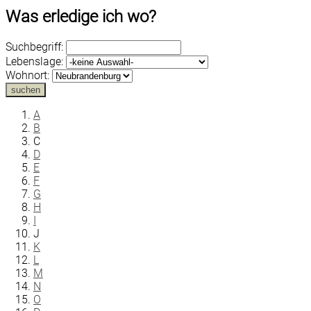
Was erledige ich wo?
Suchbegriff:
Lebenslage:
Wohnort:
suchen
A
B
C
D
E
F
G
H
I
J
K
L
M
N
O