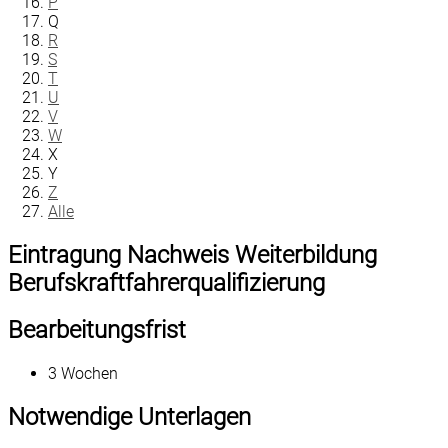
P
Q
R
S
T
U
V
W
X
Y
Z
Alle
Eintragung Nachweis Weiterbildung
Berufskraftfahrerqualifizierung
Bearbeitungsfrist
3 Wochen
Notwendige Unterlagen