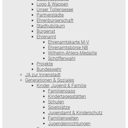
Logo & Wappen
Unser Tollensesee
Partnerstädte
Ehrenbürgerschaft
Stadtjubiläum
Bürgerrat
Ehrenamt
Ehrenamtskarte M-V
Ehrenamtsbörse NB
Wilhelm-Ahlers-Medaille
Schöffenwahl
Projekte
Bundeswehr
JA zur Innenstadt
Generationen & Soziales
Kinder, Jugend & Familie
Familienpass
Kindertages­stätten
Schulen
Spielplätze
Jugendamt & Kinderschutz
Familienwelten
Jugendeinrichtungen