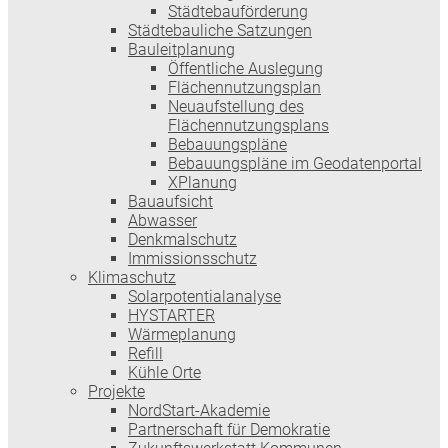
Städtebauförderung
Städtebauliche Satzungen
Bauleitplanung
Öffentliche Auslegung
Flächennutzungsplan
Neuaufstellung des
Flächennutzungsplans
Bebauungspläne
Bebauungspläne im Geodatenportal
XPlanung
Bauaufsicht
Abwasser
Denkmalschutz
Immissionsschutz
Klimaschutz
Solarpotentialanalyse
HYSTARTER
Wärmeplanung
Refill
Kühle Orte
Projekte
NordStart-Akademie
Partnerschaft für Demokratie