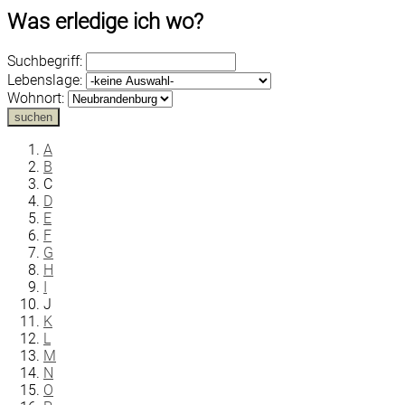
Was erledige ich wo?
Suchbegriff:
Lebenslage:
Wohnort:
suchen
A
B
C
D
E
F
G
H
I
J
K
L
M
N
O