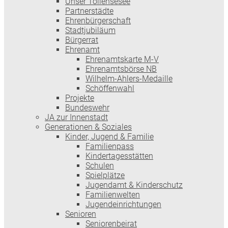
Unser Tollensesee
Partnerstädte
Ehrenbürgerschaft
Stadtjubiläum
Bürgerrat
Ehrenamt
Ehrenamtskarte M-V
Ehrenamtsbörse NB
Wilhelm-Ahlers-Medaille
Schöffenwahl
Projekte
Bundeswehr
JA zur Innenstadt
Generationen & Soziales
Kinder, Jugend & Familie
Familienpass
Kindertages­stätten
Schulen
Spielplätze
Jugendamt & Kinderschutz
Familienwelten
Jugendeinrichtungen
Senioren
Seniorenbeirat