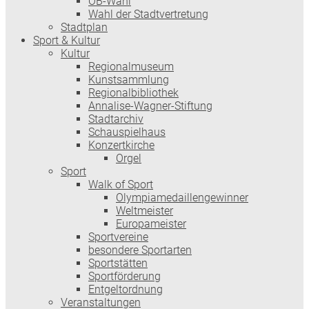
OB-Wahl
Wahl der Stadtvertretung
Stadtplan
Sport & Kultur
Kultur
Regionalmuseum
Kunstsammlung
Regionalbibliothek
Annalise-Wagner-Stiftung
Stadtarchiv
Schauspielhaus
Konzertkirche
Orgel
Sport
Walk of Sport
Olympiamedaillengewinner
Weltmeister
Europameister
Sportvereine
besondere Sportarten
Sportstätten
Sportförderung
Entgeltordnung
Veranstaltungen