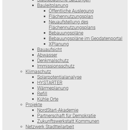
Bauleitplanung
Öffentliche Auslegung
Flächennutzungsplan
Neuaufstellung des
Flächennutzungsplans
Bebauungspläne
Bebauungspläne im Geodatenportal
XPlanung
Bauaufsicht
Abwasser
Denkmalschutz
Immissionsschutz
Klimaschutz
Solarpotentialanalyse
HYSTARTER
Wärmeplanung
Refill
Kühle Orte
Projekte
NordStart-Akademie
Partnerschaft für Demokratie
Zukunftswerkstatt Kommunen
Netzwerk Stadtteilarbeit