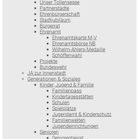
Unser Tollensesee
Partnerstädte
Ehrenbürgerschaft
Stadtjubiläum
Bürgerrat
Ehrenamt
Ehrenamtskarte M-V
Ehrenamtsbörse NB
Wilhelm-Ahlers-Medaille
Schöffenwahl
Projekte
Bundeswehr
JA zur Innenstadt
Generationen & Soziales
Kinder, Jugend & Familie
Familienpass
Kindertages­stätten
Schulen
Spielplätze
Jugendamt & Kinderschutz
Familienwelten
Jugendeinrichtungen
Senioren
Seniorenbeirat