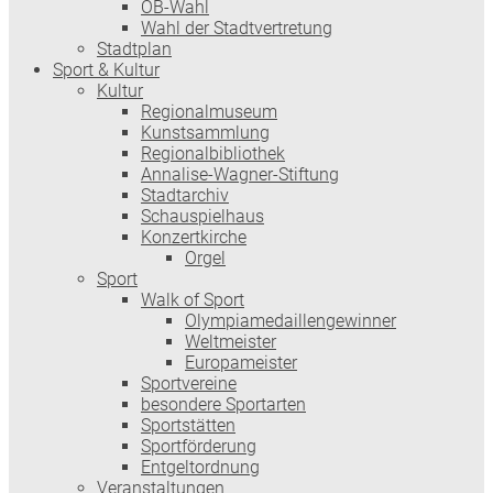
OB-Wahl
Wahl der Stadtvertretung
Stadtplan
Sport & Kultur
Kultur
Regionalmuseum
Kunstsammlung
Regionalbibliothek
Annalise-Wagner-Stiftung
Stadtarchiv
Schauspielhaus
Konzertkirche
Orgel
Sport
Walk of Sport
Olympiamedaillengewinner
Weltmeister
Europameister
Sportvereine
besondere Sportarten
Sportstätten
Sportförderung
Entgeltordnung
Veranstaltungen