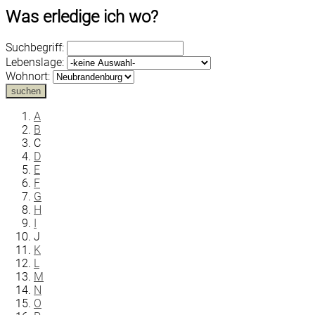
Was erledige ich wo?
Suchbegriff:
Lebenslage:
Wohnort:
suchen
A
B
C
D
E
F
G
H
I
J
K
L
M
N
O