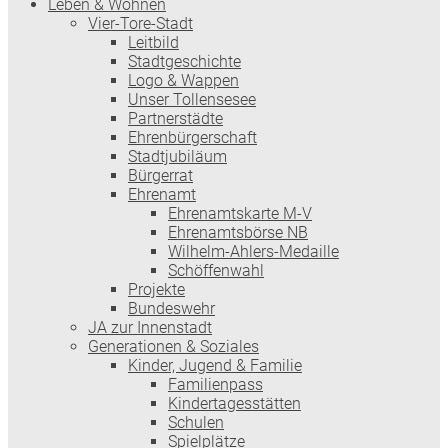
Leben & Wohnen
Vier-Tore-Stadt
Leitbild
Stadtgeschichte
Logo & Wappen
Unser Tollensesee
Partnerstädte
Ehrenbürgerschaft
Stadtjubiläum
Bürgerrat
Ehrenamt
Ehrenamtskarte M-V
Ehrenamtsbörse NB
Wilhelm-Ahlers-Medaille
Schöffenwahl
Projekte
Bundeswehr
JA zur Innenstadt
Generationen & Soziales
Kinder, Jugend & Familie
Familienpass
Kindertages­stätten
Schulen
Spielplätze