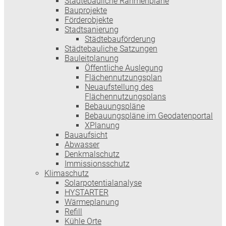
Städtebauliche Rahmenpläne
Bauprojekte
Förderobjekte
Stadtsanierung
Städtebauförderung
Städtebauliche Satzungen
Bauleitplanung
Öffentliche Auslegung
Flächennutzungsplan
Neuaufstellung des
Flächennutzungsplans
Bebauungspläne
Bebauungspläne im Geodatenportal
XPlanung
Bauaufsicht
Abwasser
Denkmalschutz
Immissionsschutz
Klimaschutz
Solarpotentialanalyse
HYSTARTER
Wärmeplanung
Refill
Kühle Orte