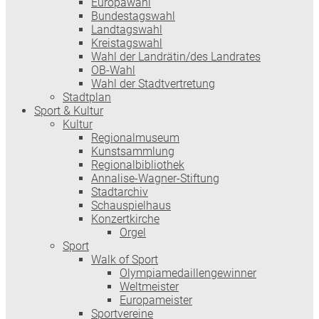
Europawahl
Bundestagswahl
Landtagswahl
Kreistagswahl
Wahl der Landrätin/des Landrates
OB-Wahl
Wahl der Stadtvertretung
Stadtplan
Sport & Kultur
Kultur
Regionalmuseum
Kunstsammlung
Regionalbibliothek
Annalise-Wagner-Stiftung
Stadtarchiv
Schauspielhaus
Konzertkirche
Orgel
Sport
Walk of Sport
Olympiamedaillengewinner
Weltmeister
Europameister
Sportvereine