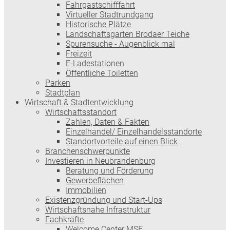
Fahrgastschifffahrt
Virtueller Stadtrundgang
Historische Plätze
Landschaftsgarten Brodaer Teiche
Spurensuche - Augenblick mal
Freizeit
E-Ladestationen
Öffentliche Toiletten
Parken
Stadtplan
Wirtschaft & Stadtentwicklung
Wirtschaftsstandort
Zahlen, Daten & Fakten
Einzelhandel/ Einzelhandelsstandorte
Standortvorteile auf einen Blick
Branchenschwerpunkte
Investieren in Neubrandenburg
Beratung und Förderung
Gewerbeflächen
Immobilien
Existenzgründung und Start-Ups
Wirtschaftsnahe Infrastruktur
Fachkräfte
Welcome Center MSE