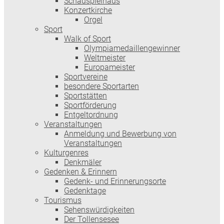
Schauspielhaus
Konzertkirche
Orgel
Sport
Walk of Sport
Olympiamedaillengewinner
Weltmeister
Europameister
Sportvereine
besondere Sportarten
Sportstätten
Sportförderung
Entgeltordnung
Veranstaltungen
Anmeldung und Bewerbung von
Veranstaltungen
Kulturgenres
Denkmäler
Gedenken & Erinnern
Gedenk- und Erinnerungsorte
Gedenktage
Tourismus
Sehenswürdigkeiten
Der Tollensesee