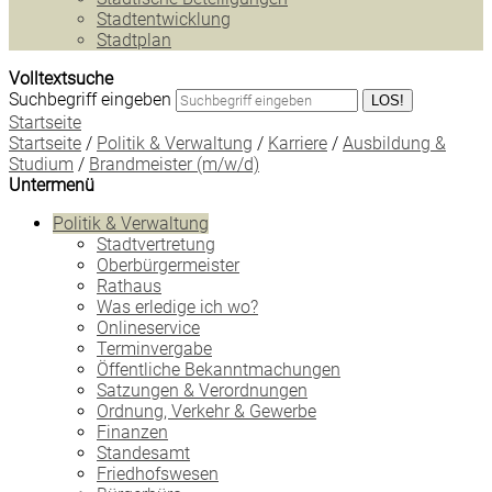
Stadtentwicklung
Stadtplan
Volltextsuche
Suchbegriff eingeben
LOS!
Startseite
Startseite
/
Politik & Verwaltung
/
Karriere
/
Ausbildung &
Studium
/
Brandmeister (m/w/d)
Untermenü
Politik & Verwaltung
Stadtvertretung
Oberbürgermeister
Rathaus
Was erledige ich wo?
Onlineservice
Terminvergabe
Öffentliche Bekanntmachungen
Satzungen & Verordnungen
Ordnung, Verkehr & Gewerbe
Finanzen
Standesamt
Friedhofswesen