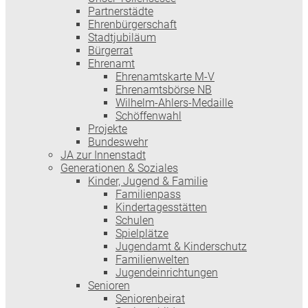
Partnerstädte
Ehrenbürgerschaft
Stadtjubiläum
Bürgerrat
Ehrenamt
Ehrenamtskarte M-V
Ehrenamtsbörse NB
Wilhelm-Ahlers-Medaille
Schöffenwahl
Projekte
Bundeswehr
JA zur Innenstadt
Generationen & Soziales
Kinder, Jugend & Familie
Familienpass
Kindertages­stätten
Schulen
Spielplätze
Jugendamt & Kinderschutz
Familienwelten
Jugendeinrichtungen
Senioren
Seniorenbeirat