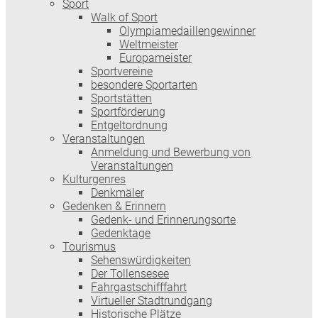
Sport
Walk of Sport
Olympiamedaillengewinner
Weltmeister
Europameister
Sportvereine
besondere Sportarten
Sportstätten
Sportförderung
Entgeltordnung
Veranstaltungen
Anmeldung und Bewerbung von
Veranstaltungen
Kulturgenres
Denkmäler
Gedenken & Erinnern
Gedenk- und Erinnerungsorte
Gedenktage
Tourismus
Sehenswürdigkeiten
Der Tollensesee
Fahrgastschifffahrt
Virtueller Stadtrundgang
Historische Plätze