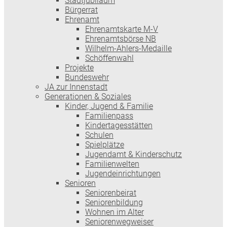
Stadtjubiläum
Bürgerrat
Ehrenamt
Ehrenamtskarte M-V
Ehrenamtsbörse NB
Wilhelm-Ahlers-Medaille
Schöffenwahl
Projekte
Bundeswehr
JA zur Innenstadt
Generationen & Soziales
Kinder, Jugend & Familie
Familienpass
Kindertages­stätten
Schulen
Spielplätze
Jugendamt & Kinderschutz
Familienwelten
Jugendeinrichtungen
Senioren
Seniorenbeirat
Seniorenbildung
Wohnen im Alter
Seniorenwegweiser