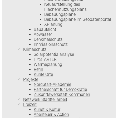
Neuaufstellung des
Flächennutzungsplans
Bebauungspläne
Bebauungspläne im Geodatenportal
XPlanung
Bauaufsicht
Abwasser
Denkmalschutz
Immissionsschutz
Klimaschutz
Solarpotentialanalyse
HYSTARTER
Wärmeplanung
Refill
Kühle Orte
Projekte
NordStart-Akademie
Partnerschaft für Demokratie
Zukunftswerkstatt Kommunen
Netzwerk Stadtteilarbeit
Freizeit
Kunst & Kultur
Abenteuer & Action