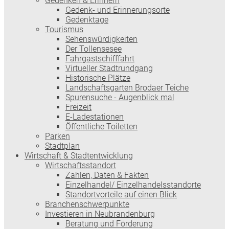
Gedenken & Erinnern
Gedenk- und Erinnerungsorte
Gedenktage
Tourismus
Sehenswürdigkeiten
Der Tollensesee
Fahrgastschifffahrt
Virtueller Stadtrundgang
Historische Plätze
Landschaftsgarten Brodaer Teiche
Spurensuche - Augenblick mal
Freizeit
E-Ladestationen
Öffentliche Toiletten
Parken
Stadtplan
Wirtschaft & Stadtentwicklung
Wirtschaftsstandort
Zahlen, Daten & Fakten
Einzelhandel/ Einzelhandelsstandorte
Standortvorteile auf einen Blick
Branchenschwerpunkte
Investieren in Neubrandenburg
Beratung und Förderung