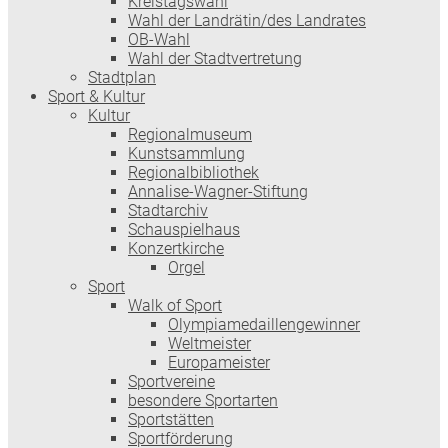
Kreistagswahl
Wahl der Landrätin/des Landrates
OB-Wahl
Wahl der Stadtvertretung
Stadtplan
Sport & Kultur
Kultur
Regionalmuseum
Kunstsammlung
Regionalbibliothek
Annalise-Wagner-Stiftung
Stadtarchiv
Schauspielhaus
Konzertkirche
Orgel
Sport
Walk of Sport
Olympiamedaillengewinner
Weltmeister
Europameister
Sportvereine
besondere Sportarten
Sportstätten
Sportförderung