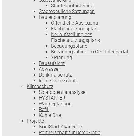
Städtebauförderung
Städtebauliche Satzungen
Bauleitplanung
Öffentliche Auslegung
Flächennutzungsplan
Neuaufstellung des
Flächennutzungsplans
Bebauungspläne
Bebauungspläne im Geodatenportal
XPlanung
Bauaufsicht
Abwasser
Denkmalschutz
Immissionsschutz
Klimaschutz
Solarpotentialanalyse
HYSTARTER
Wärmeplanung
Refill
Kühle Orte
Projekte
NordStart-Akademie
Partnerschaft für Demokratie