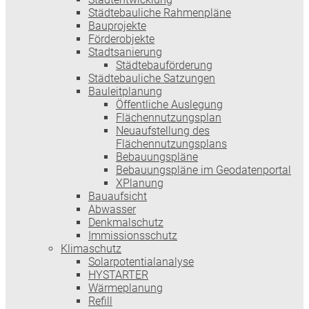
Städtebauliche Rahmenpläne
Bauprojekte
Förderobjekte
Stadtsanierung
Städtebauförderung
Städtebauliche Satzungen
Bauleitplanung
Öffentliche Auslegung
Flächennutzungsplan
Neuaufstellung des
Flächennutzungsplans
Bebauungspläne
Bebauungspläne im Geodatenportal
XPlanung
Bauaufsicht
Abwasser
Denkmalschutz
Immissionsschutz
Klimaschutz
Solarpotentialanalyse
HYSTARTER
Wärmeplanung
Refill