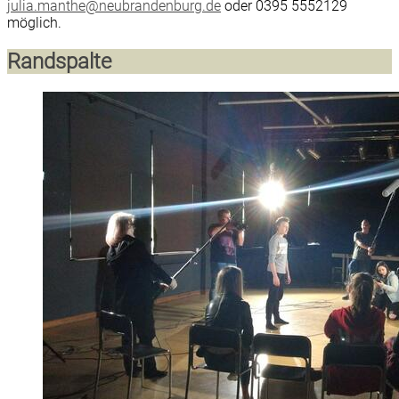
julia.manthe@neubrandenburg.de
oder 0395 5552129
möglich.
Randspalte