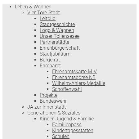
Leben & Wohnen
Vier-Tore-Stadt
Leitbild
Stadtgeschichte
Logo & Wappen
Unser Tollensesee
Partnerstädte
Ehrenbürgerschaft
Stadtjubiläum
Bürgerrat
Ehrenamt
Ehrenamtskarte M-V
Ehrenamtsbörse NB
Wilhelm-Ahlers-Medaille
Schöffenwahl
Projekte
Bundeswehr
JA zur Innenstadt
Generationen & Soziales
Kinder, Jugend & Familie
Familienpass
Kindertages­stätten
Schulen