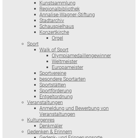
Kunstsammlung
Regionalbibliothek
Annalise-Wagner-Stiftung
Stadtarchiv
Schauspielhaus
Konzertkirche
Orgel
Sport
Walk of Sport
Olympiamedaillengewinner
Weltmeister
Europameister
Sportvereine
besondere Sportarten
Sportstätten
Sportförderung
Entgeltordnung
Veranstaltungen
Anmeldung und Bewerbung von
Veranstaltungen
Kulturgenres
Denkmäler
Gedenken & Erinnern
Gedenk- und Erinnerungsorte