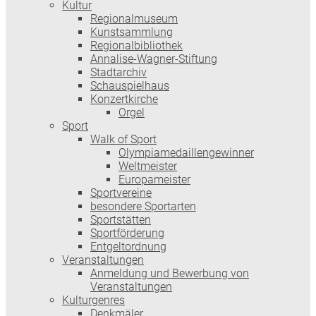
Kultur
Regionalmuseum
Kunstsammlung
Regionalbibliothek
Annalise-Wagner-Stiftung
Stadtarchiv
Schauspielhaus
Konzertkirche
Orgel
Sport
Walk of Sport
Olympiamedaillengewinner
Weltmeister
Europameister
Sportvereine
besondere Sportarten
Sportstätten
Sportförderung
Entgeltordnung
Veranstaltungen
Anmeldung und Bewerbung von
Veranstaltungen
Kulturgenres
Denkmäler