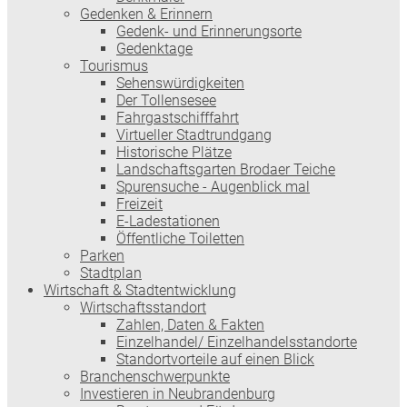
Gedenken & Erinnern
Gedenk- und Erinnerungsorte
Gedenktage
Tourismus
Sehenswürdigkeiten
Der Tollensesee
Fahrgastschifffahrt
Virtueller Stadtrundgang
Historische Plätze
Landschaftsgarten Brodaer Teiche
Spurensuche - Augenblick mal
Freizeit
E-Ladestationen
Öffentliche Toiletten
Parken
Stadtplan
Wirtschaft & Stadtentwicklung
Wirtschaftsstandort
Zahlen, Daten & Fakten
Einzelhandel/ Einzelhandelsstandorte
Standortvorteile auf einen Blick
Branchenschwerpunkte
Investieren in Neubrandenburg