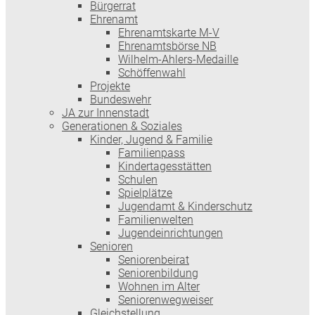
Bürgerrat
Ehrenamt
Ehrenamtskarte M-V
Ehrenamtsbörse NB
Wilhelm-Ahlers-Medaille
Schöffenwahl
Projekte
Bundeswehr
JA zur Innenstadt
Generationen & Soziales
Kinder, Jugend & Familie
Familienpass
Kindertages­stätten
Schulen
Spielplätze
Jugendamt & Kinderschutz
Familienwelten
Jugendeinrichtungen
Senioren
Seniorenbeirat
Seniorenbildung
Wohnen im Alter
Seniorenwegweiser
Gleichstellung