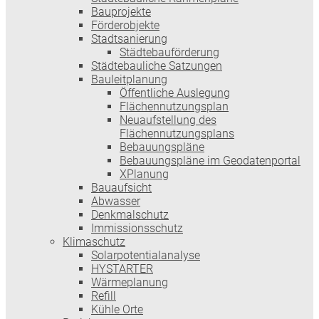
Bauprojekte
Förderobjekte
Stadtsanierung
Städtebauförderung
Städtebauliche Satzungen
Bauleitplanung
Öffentliche Auslegung
Flächennutzungsplan
Neuaufstellung des
Flächennutzungsplans
Bebauungspläne
Bebauungspläne im Geodatenportal
XPlanung
Bauaufsicht
Abwasser
Denkmalschutz
Immissionsschutz
Klimaschutz
Solarpotentialanalyse
HYSTARTER
Wärmeplanung
Refill
Kühle Orte