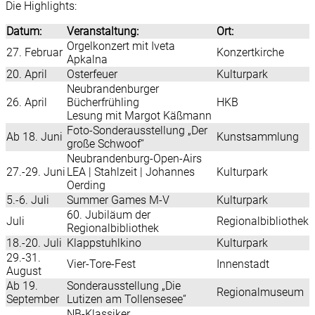
Die Highlights:
Datum:
Veranstaltung:
Ort:
Orgelkonzert mit Iveta
27. Februar
Konzertkirche
Apkalna
20. April
Osterfeuer
Kulturpark
Neubrandenburger
26. April
Bücherfrühling
HKB
Lesung mit Margot Käßmann
Foto-Sonderausstellung „Der
Ab 18. Juni
Kunstsammlung
große Schwoof“
Neubrandenburg-Open-Airs
27.-29. Juni
LEA | Stahlzeit | Johannes
Kulturpark
Oerding
5.-6. Juli
Summer Games M-V
Kulturpark
60. Jubiläum der
Juli
Regionalbibliothek
Regionalbibliothek
18.-20. Juli
Klappstuhlkino
Kulturpark
29.-31.
Vier-Tore-Fest
Innenstadt
August
Ab 19.
Sonderausstellung „Die
Regionalmuseum
September
Lutizen am Tollensesee“
NB-Klassiker