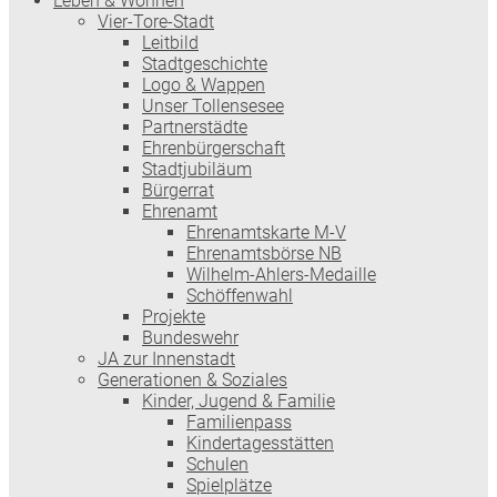
Leben & Wohnen
Vier-Tore-Stadt
Leitbild
Stadtgeschichte
Logo & Wappen
Unser Tollensesee
Partnerstädte
Ehrenbürgerschaft
Stadtjubiläum
Bürgerrat
Ehrenamt
Ehrenamtskarte M-V
Ehrenamtsbörse NB
Wilhelm-Ahlers-Medaille
Schöffenwahl
Projekte
Bundeswehr
JA zur Innenstadt
Generationen & Soziales
Kinder, Jugend & Familie
Familienpass
Kindertages­stätten
Schulen
Spielplätze