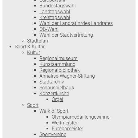
Bundestagswahl
Landtagswahl
Kreistagswahl
Wahl der Landrätin/des Landrates
OB-Wahl
Wahl der Stadtvertretung
Stadtplan
Sport & Kultur
Kultur
Regionalmuseum
Kunstsammlung
Regionalbibliothek
Annalise-Wagner-Stiftung
Stadtarchiv
Schauspielhaus
Konzertkirche
Orgel
Sport
Walk of Sport
Olympiamedaillengewinner
Weltmeister
Europameister
Sportvereine