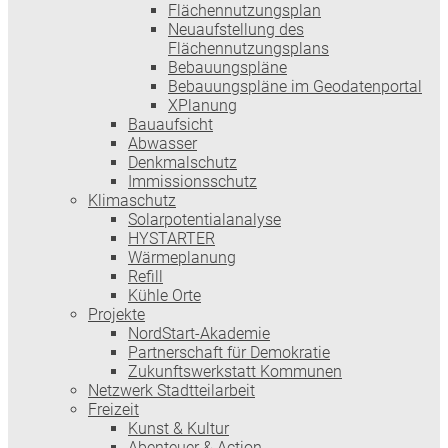
Flächennutzungsplan
Neuaufstellung des
Flächennutzungsplans
Bebauungspläne
Bebauungspläne im Geodatenportal
XPlanung
Bauaufsicht
Abwasser
Denkmalschutz
Immissionsschutz
Klimaschutz
Solarpotentialanalyse
HYSTARTER
Wärmeplanung
Refill
Kühle Orte
Projekte
NordStart-Akademie
Partnerschaft für Demokratie
Zukunftswerkstatt Kommunen
Netzwerk Stadtteilarbeit
Freizeit
Kunst & Kultur
Abenteuer & Action